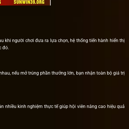
u khi người chơi đưa ra lựa chọn, hệ thống tiến hành hiển thị
c đó.
 nhau, nếu mở trúng phần thưởng lớn, bạn nhận toàn bộ giá trị
ận nhiều kinh nghiệm thực tế giúp hội viên nâng cao hiệu quả