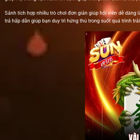
Sảnh tích hợp nhiều trò chơi đơn giản giúp hội viên dễ dàng 
trả hấp dẫn giúp bạn duy trì hứng thú trong suốt quá trình trả