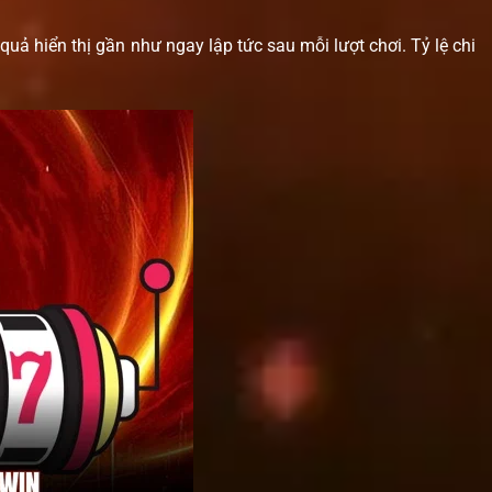
uả hiển thị gần như ngay lập tức sau mỗi lượt chơi. Tỷ lệ chi