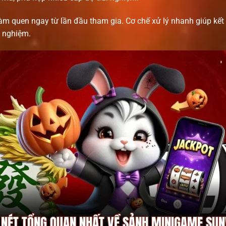
làm quen ngay từ lần đầu tham gia. Cơ chế xử lý nhanh giúp kết q
i nghiệm.