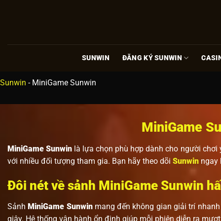
Bỏ
qua
nội
dung
SUNWIN
ĐĂNG KÝ SUNWIN
CASI
Sunwin
-
MiniGame Sunwin
MiniGame Su
MiniGame Sunwin
là lựa chọn phù hợp dành cho người chơi y
với nhiều đối tượng tham gia. Bạn hãy theo dõi
Sunwin
ngay 
Đôi nét về sảnh MiniGame Sunwin h
Sảnh
MiniGame Sunwin
mang đến không gian giải trí nhanh v
giây. Hệ thống vận hành ổn định giúp mỗi phiên diễn ra mượt