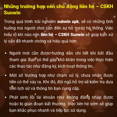
Những trường hợp nên chủ động liên hệ – CSKH
Sunwin
Trong quá trình trải nghiệm
sunwin apk
, sẽ có những tình
huống mà người chơi cần đến sự hỗ trợ từ hệ thống. Việc
hiểu rõ khi nào nên
liên hệ – CSKH Sunwin
sẽ giúp bạn xử
lý vấn đề nhanh chóng và hiệu quả hơn.
Người mới cần được hướng dẫn chi tiết khi bắt đầu
tham gia. Bạn có thể gặp khó khăn trong việc thực hiện
các thao tác như đăng ký, kích hoạt thông tin.
Một số trường hợp như chậm xử lý, chưa nhận được
tiền có thể xảy ra. Khi đó, đội ngũ hỗ trợ sẽ kiểm tra dựa
trên lịch sử và thông tin bạn cung cấp.
Phát sinh lỗi tài khoản như không đăng nhập được
hoặc bị gián đoạn bất thường. Việc liên hệ sớm sẽ giúp
bạn khắc phục nhanh và tiếp tục sử dụng.