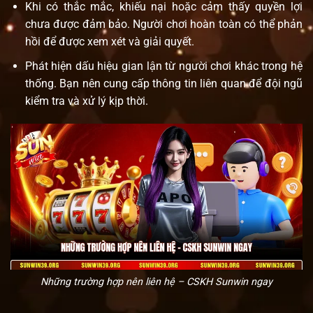
Khi có thắc mắc, khiếu nại hoặc cảm thấy quyền lợi
chưa được đảm bảo. Người chơi hoàn toàn có thể phản
hồi để được xem xét và giải quyết.
Phát hiện dấu hiệu gian lận từ người chơi khác trong hệ
thống. Bạn nên cung cấp thông tin liên quan để đội ngũ
kiểm tra và xử lý kịp thời.
Những trường hợp nên liên hệ – CSKH Sunwin ngay