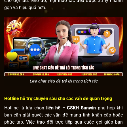
chờ đợi lâu. Nhờ đó, mọi thao tác đều được xử lý nhanh
gọn và hiệu quả hơn.
Live chat siêu dễ trả lời trong tích tắc
Hotline hỗ trợ chuyên sâu cho các vấn đề quan trọng
Hotline là lựa chọn
liên hệ – CSKH Sunwin
phù hợp khi
bạn cần giải quyết các vấn đề mang tính khẩn cấp hoặc
phức tạp. Việc trao đổi trực tiếp qua cuộc gọi giúp bạn