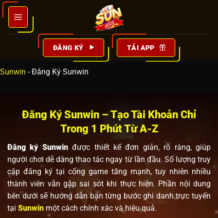
Bỏ
qua
nội
dung
ĐĂNG KÝ
TẢI APP
Sunwin
-
Đăng Ký Sunwin
Đăng Ký Sunwin – Tạo Tài Khoản Chỉ
Trong 1 Phút Từ A-Z
Đăng ký Sunwin
được thiết kế đơn giản, rõ ràng, giúp
người chơi dễ dàng thao tác ngay từ lần đầu. Số lượng truy
cập đăng ký tại cổng game tăng mạnh, tuy nhiên nhiều
thành viên vẫn gặp sai sót khi thực hiện. Phần nội dung
bên dưới sẽ hướng dẫn bạn từng bước ghi danh trực tuyến
tại
Sunwin
một cách chính xác và hiệu quả.