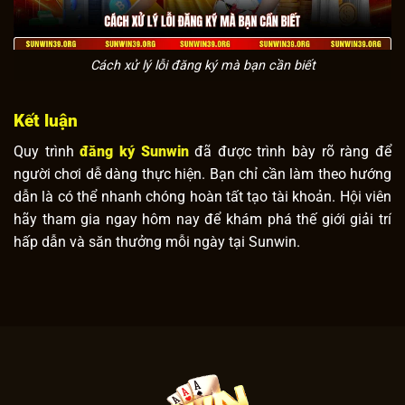
Cách xử lý lỗi đăng ký mà bạn cần biết
Kết luận
Quy trình
đăng ký Sunwin
đã được trình bày rõ ràng để
người chơi dễ dàng thực hiện. Bạn chỉ cần làm theo hướng
dẫn là có thể nhanh chóng hoàn tất tạo tài khoản. Hội viên
hãy tham gia ngay hôm nay để khám phá thế giới giải trí
hấp dẫn và săn thưởng mỗi ngày tại Sunwin.