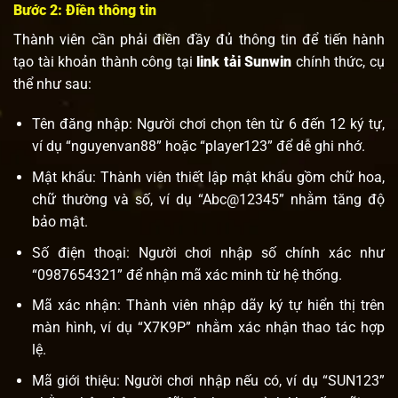
Bước 2: Điền thông tin
Thành viên cần phải điền đầy đủ thông tin để tiến hành
tạo tài khoản thành công tại
link tải Sunwin
chính thức, cụ
thể như sau:
Tên đăng nhập: Người chơi chọn tên từ 6 đến 12 ký tự,
ví dụ “nguyenvan88” hoặc “player123” để dễ ghi nhớ.
Mật khẩu: Thành viên thiết lập mật khẩu gồm chữ hoa,
chữ thường và số, ví dụ “Abc@12345” nhằm tăng độ
bảo mật.
Số điện thoại: Người chơi nhập số chính xác như
“0987654321” để nhận mã xác minh từ hệ thống.
Mã xác nhận: Thành viên nhập dãy ký tự hiển thị trên
màn hình, ví dụ “X7K9P” nhằm xác nhận thao tác hợp
lệ.
Mã giới thiệu: Người chơi nhập nếu có, ví dụ “SUN123”