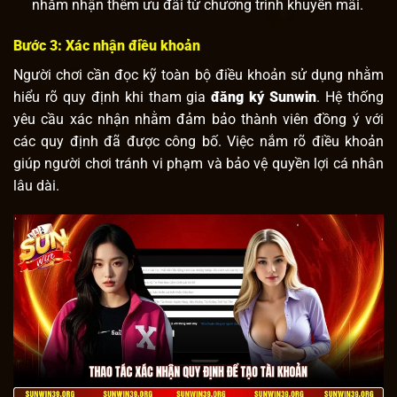
nhằm nhận thêm ưu đãi từ chương trình khuyến mãi.
Bước 3: Xác nhận điều khoản
Người chơi cần đọc kỹ toàn bộ điều khoản sử dụng nhằm
hiểu rõ quy định khi tham gia
đăng ký Sunwin
. Hệ thống
yêu cầu xác nhận nhằm đảm bảo thành viên đồng ý với
các quy định đã được công bố. Việc nắm rõ điều khoản
giúp người chơi tránh vi phạm và bảo vệ quyền lợi cá nhân
lâu dài.