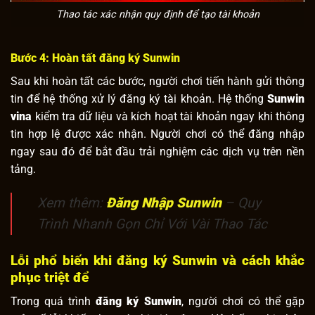
Thao tác xác nhận quy định để tạo tài khoản
Bước 4: Hoàn tất đăng ký Sunwin
Sau khi hoàn tất các bước, người chơi tiến hành gửi thông
tin để hệ thống xử lý đăng ký tài khoản. Hệ thống
Sunwin
vina
kiểm tra dữ liệu và kích hoạt tài khoản ngay khi thông
tin hợp lệ được xác nhận. Người chơi có thể đăng nhập
ngay sau đó để bắt đầu trải nghiệm các dịch vụ trên nền
tảng.
Xem thêm:
Đăng Nhập Sunwin
– Quy
Trình Nhanh Gọn Chỉ Với Vài Thao Tác
Lỗi phổ biến khi đăng ký Sunwin và cách khắc
phục triệt để
Trong quá trình
đăng ký Sunwin
, người chơi có thể gặp