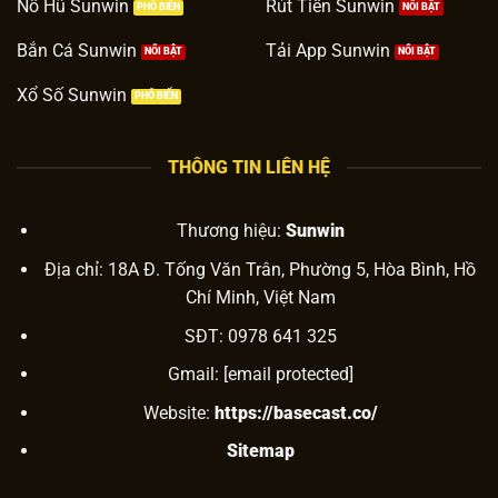
Nổ Hũ Sunwin
Rút Tiền Sunwin
Bắn Cá Sunwin
Tải App Sunwin
Xổ Số Sunwin
THÔNG TIN LIÊN HỆ
Thương hiệu:
Sunwin
Địa chỉ: 18A Đ. Tống Văn Trân, Phường 5, Hòa Bình, Hồ
Chí Minh, Việt Nam
SĐT: 0978 641 325
Gmail:
[email protected]
Website:
https://basecast.co/
Sitemap